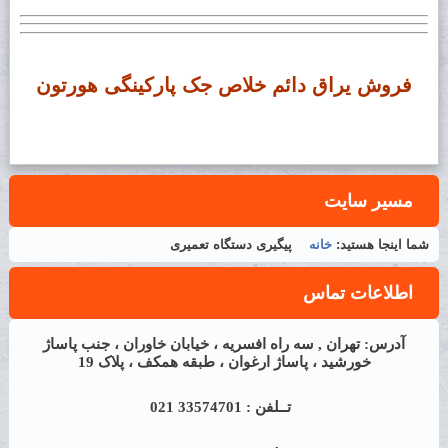
فروش یراق دائم خلاص جک پارکینگی هورتون
مسیر سایت
شما اینجا هستید:
خانه
پیگیری دستگاه تعمیری
اطلاعات تماس
آدرس: تهران , سه راه افسریه ، خیابان خاوران ، جنب پاساژ
خورشید ، پاساژ ارغوان ، طبقه همکف ، پلاک 19
تــلفن : 33574701 021