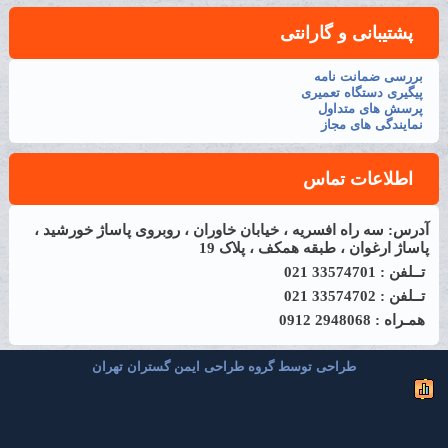
پشتیبانی و گارانتی
بررسی ضمانت نامه
پیگیری دستگاه تعمیری
پرسش های متداول
نمایندگی های مجاز
اطلاعات تماس
آدرس: سه راه افسریه ، خیابان خاوران ، روبروی پاساژ خورشید ،
پاساژ ارغوان ، طبقه همکف ، پلاک 19
تــلفن : 33574701 021
تــلفن : 33574702 021
همـراه : 2948068 0912
طراحی توسط گروه طراحی ایمن گستران تهران