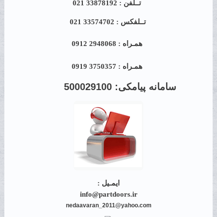
تــلفن : 33878192 021
تــلفکس : 33574702 021
همـراه : 2948068 0912
همـراه : 3750357 0919
سامانه پیامکی:
500029100
ایمـیل :
info@partdoors.ir
nedaavaran_2011@yahoo.com