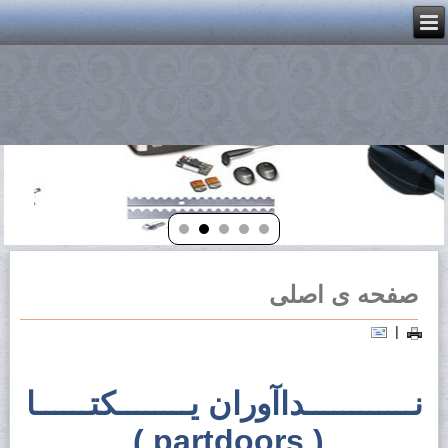
صفحه ی اصلی
|
نــــــــــــداآوران یــــــــکتــــــا
( partdoors )