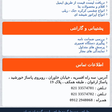
دریافت لیست قیمت از طریق ایمیل
اقلام و محصولات بتا
انواع چشمی کرکره -جک - ریلی
انواع اپراتور شیشه ای
پشتیبانی و گارانتی
بررسی ضمانت نامه
پیگیری دستگاه تعمیری
پرسش های متداول
نمایندگی های مجاز
اطلاعات تماس
آدرس: سه راه افسریه ، خیابان خاوران ، روبروی پاساژ خورشید ،
پاساژ ارغوان ، طبقه همکف ، پلاک 19
تــلفن : 33574701 021
تــلفن : 33574702 021
همـراه : 2948068 0912
طراحی توسط گروه طراحی ایمن گستران تهران