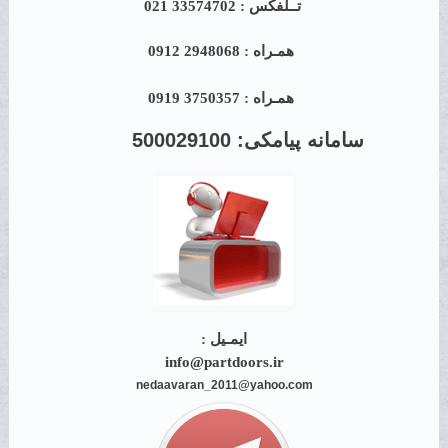
تــلفکس : 33574702 021
همـراه : 2948068 0912
همـراه : 3750357 0919
سامانه پیامکی:
500029100
ایمـیل :
info@partdoors.ir
nedaavaran_2011@yahoo.com