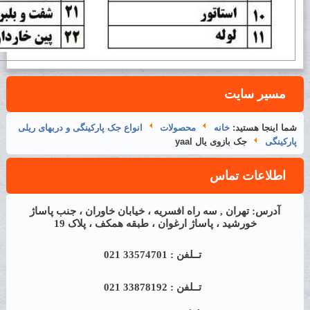
مسیر سایت
شما اینجا هستید:
خانه
محصولات
انواع جک پارکینگی و دربهای ریلی
پارکینگی
جک بازوی یال yaal
اطلاعات تماس
آدرس: تهران , سه راه افسریه ، خیابان خاوران ، جنب پاساژ
خورشید ، پاساژ ارغوان ، طبقه همکف ، پلاک 19
تــلفن : 33574701 021
تــلفن : 33878192 021