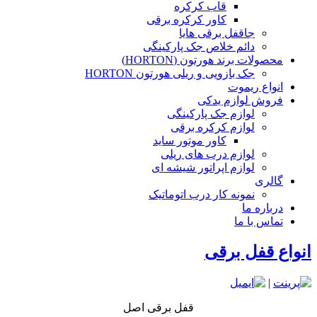
قاب کرکره
کاور کرکره برقی
جاقفل برقی هایا
دائم خلاص جک پارکینگی
محصولات برند هورتون (HORTON)
جک بازویی و ریلی هورتون HORTON
انواع ریموت
فروش لوازم یدکی
لوازم جک پارکینگی
لوازم کرکره برقی
کاور موتور ساید
لوازم درب های ریلی
لوازم اپراتور شیشه ای
گالری
نمونه کار درب اتوماتیک
درباره ما
تماس با ما
انواع قفل برقی
|
قفل برقی اصل