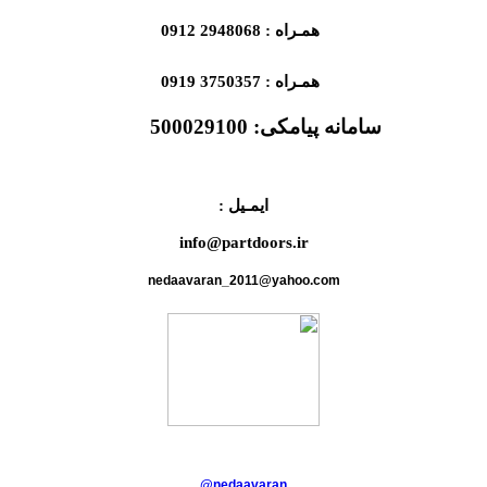
همـراه : 2948068 0912
همـراه : 3750357 0919
سامانه پیامکی:
500029100
ایمـیل :
info@partdoors.ir
nedaavaran_2011@yahoo.com
@nedaavaran