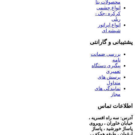
محصولات بتا
انواع چشمی
کرکره -جک -
ریلی
انواع اپراتور
شیشه ای
پشتیبانی و گارانتی
بررسی ضمانت
نامه
پیگیری دستگاه
تعمیری
پرسش های
متداول
نمایندگی های
مجاز
اطلاعات تماس
آدرس: سه راه افسریه ،
خیابان خاوران ، روبروی
پاساژ خورشید ، پاساژ
ارغوان ، طبقه همکف ،