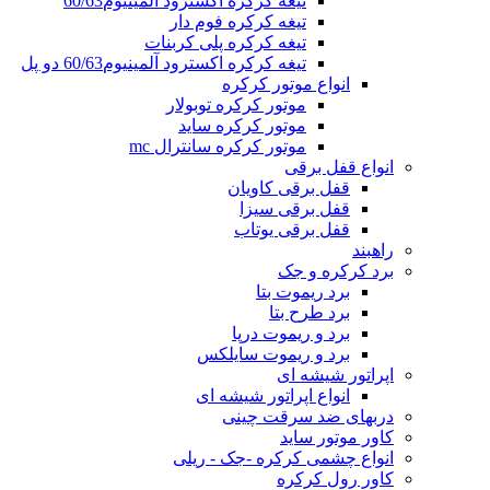
تیغه کرکره اکسترود آلمینیوم60/63
تیغه کرکره فوم دار
تیغه کرکره پلی کربنات
تیغه کرکره اکسترود آلمینیوم60/63 دو پل
انواع موتور کرکره
موتور کرکره توبولار
موتور کرکره ساید
موتور کرکره سانترال mc
انواع قفل برقی
قفل برقی کاویان
قفل برقی سیزا
قفل برقی یوتاب
راهبند
برد کرکره و جک
برد ریموت بتا
برد طرح بتا
برد و ریموت درپا
برد و ریموت سایلکس
اپراتور شیشه ای
انواع اپراتور شیشه ای
دربهای ضد سرقت چینی
کاور موتور ساید
انواع چشمی کرکره -جک - ریلی
کاور رول کرکره