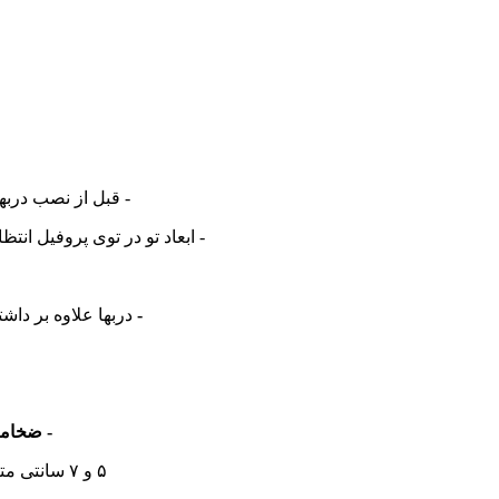
- قبل از نصب دربهای ضد
- ابعاد تو در توی پروفیل انتظار میبایست در عرض و ارت
-
دربها علاوه بر داش
- ضخام
۵ و ۷ سانتی متر (دربهای چینی)