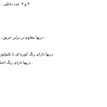
۳ و ۴ عدد داخلی ۹۰ درجه از نوع مخفی
- دربها مقاوم در برابر حریق،
دربها دارای رنگ کوره ای با تکنولوژی هیت ترنسفر با روکش PVC (دربهای چینی) 
- دربها دارای زنگ اخ