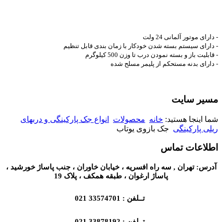
- دارای موتور آلمانی 24 ولت
- دارای سیستم بسته شدن خودکار با زمان بندی قابل تنظیم
- قابلیت باز و بسته نمودن درب تا وزن 500 کیلوگرم
- دارای بدنه مستحکم از پلیمر مسلح شده
مسیر سایت
شما اینجا هستید:
خانه
محصولات
انواع جک پارکینگی و دربهای
ریلی پارکینگی
جک بازوی یوتاب
اطلاعات تماس
آدرس: تهران , سه راه افسریه ، خیابان خاوران ، جنب پاساژ خورشید ،
پاساژ ارغوان ، طبقه همکف ، پلاک 19
تــلفن : 33574701 021
تــلفن : 33878192 021