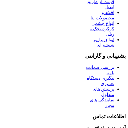
قیمت از طریق
ایمیل
اقلام و
محصولات بتا
انواع چشمی
کرکره -جک -
ریلی
انواع اپراتور
شیشه ای
پشتیبانی و گارانتی
بررسی ضمانت
نامه
پیگیری دستگاه
تعمیری
پرسش های
متداول
نمایندگی های
مجاز
اطلاعات تماس
آدرس: سه راه افسریه ،