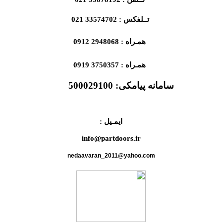
تــلفکس : 33574702 021
همـراه : 2948068 0912
همـراه : 3750357 0919
سامانه پیامکی:
500029100
ایمـیل :
info@partdoors.ir
nedaavaran_2011@yahoo.com