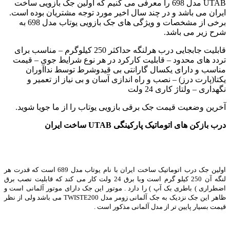
UTAB مدل 698 را معرفی می کنیم که اولین جک بازویی ساخت
ایران می باشد و در چند سال اخیر مورد توجه مشتریان بوده است.
برخی از مشخصات و ویژگی های جک بازویی یوتاب مدل 698 به
شرح زیر می باشد.
قابلیت جابجایی درب هرلنگه حداکثر 250 کیلوگرم – مناسب برای
تردد های محدود – قابلیت کارکرد در هر نوع شرایط جوی – قیمت
مناسب و دارای یکسال گارانتی بی قیدوشرط توسط نداآوران
یکتا(پارت درز) – نصب و راه اندازی آسان و بی نیاز از تعمیر و
نگهداری – ولتاژ کاری 24 ولت
آخرین وضعیت قیمت جک برقی بازویی یوتاب را از ما جویا شوید.
درب بازکن های اتوماتیک پارکینگی UTAB ساخت ایران
اولین جک درب اتوماتیک ساخت ایران با نام یوتاب مدل 689 است که قدرت هر
لنگه آن 250 کیلو گرم است وبا برق 24 ولت کار می کند که قابلیت نصب برق
اضطراری ) باطری بک آپ ) را دارد . موتور این جک دارای موتور آلمانی است و
ظاهر این جک نزدیک به جک آلمانی زومر مدل TWISTE200 می باشد ولی از نظر
قیمت بسیار پایین تر از مدل آلمانی مذکور است .