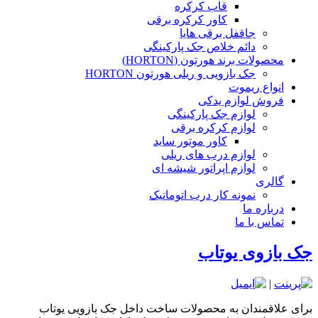
قاب کرکره
کاور کرکره برقی
جاقفل برقی هایا
دائم خلاص جک پارکینگی
محصولات برند هورتون (HORTON)
جک بازویی و ریلی هورتون HORTON
انواع ریموت
فروش لوازم یدکی
لوازم جک پارکینگی
لوازم کرکره برقی
کاور موتور ساید
لوازم درب های ریلی
لوازم اپراتور شیشه ای
گالری
نمونه کار درب اتوماتیک
درباره ما
تماس با ما
جک بازوی یوتاب
|
برای علاقمندان به محصولات ساخت داخل جک بازویی یوتاب