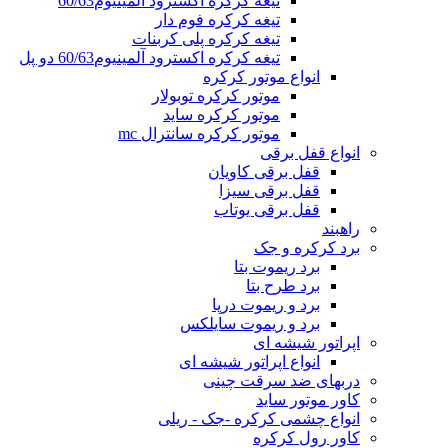
تیغه کرکره اکسترود آلمینیوم60/63
تیغه کرکره فوم دار
تیغه کرکره پلی کربنات
تیغه کرکره اکسترود آلمینیوم60/63 دو پل
انواع موتور کرکره
موتور کرکره توبولار
موتور کرکره ساید
موتور کرکره سانترال mc
انواع قفل برقی
قفل برقی کاویان
قفل برقی سیزا
قفل برقی یوتاب
راهبند
برد کرکره و جک
برد ریموت بتا
برد طرح بتا
برد و ریموت درپا
برد و ریموت سایلکس
اپراتور شیشه ای
انواع اپراتور شیشه ای
دربهای ضد سرقت چینی
کاور موتور ساید
انواع چشمی کرکره -جک - ریلی
کاور رول کرکره