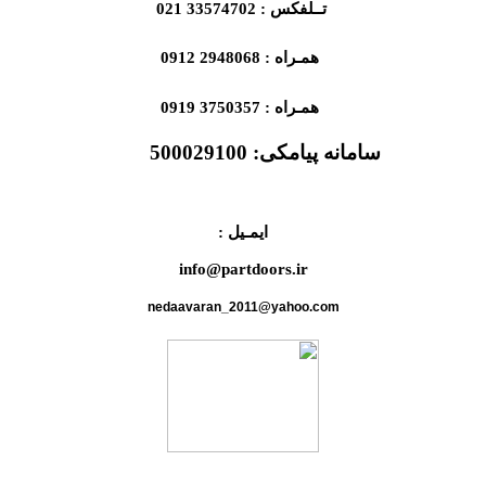
تــلفکس : 33574702 021
همـراه : 2948068 0912
همـراه : 3750357 0919
سامانه پیامکی:
500029100
ایمـیل :
info@partdoors.ir
nedaavaran_2011@yahoo.com