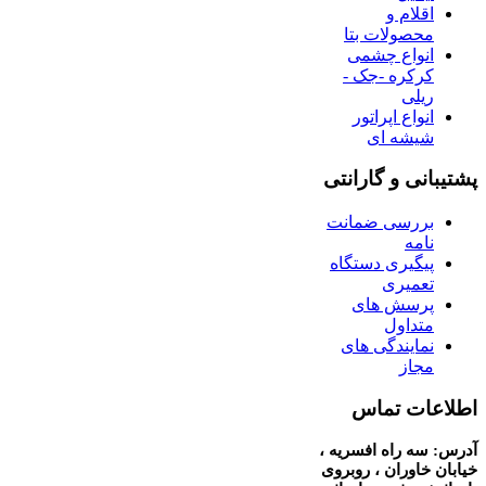
اقلام و
محصولات بتا
انواع چشمی
کرکره -جک -
ریلی
انواع اپراتور
شیشه ای
پشتیبانی و گارانتی
بررسی ضمانت
نامه
پیگیری دستگاه
تعمیری
پرسش های
متداول
نمایندگی های
مجاز
اطلاعات تماس
آدرس: سه راه افسریه ،
خیابان خاوران ، روبروی