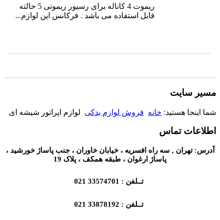
ریموت 4 کاناله برای رسیور ریموتی 5 حالته
قابل استفاده می باشد . فرکانس این لوازم...
مسیر سایت
شما اینجا هستید:
خانه
فروش لوازم یدکی
لوازم اپراتور شیشه ای
اطلاعات تماس
آدرس: تهران , سه راه افسریه ، خیابان خاوران ، جنب پاساژ خورشید ،
پاساژ ارغوان ، طبقه همکف ، پلاک 19
تــلفن : 33574701 021
تــلفن : 33878192 021