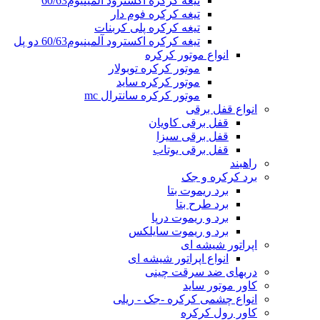
تیغه کرکره اکسترود آلمینیوم60/63
تیغه کرکره فوم دار
تیغه کرکره پلی کربنات
تیغه کرکره اکسترود آلمینیوم60/63 دو پل
انواع موتور کرکره
موتور کرکره توبولار
موتور کرکره ساید
موتور کرکره سانترال mc
انواع قفل برقی
قفل برقی کاویان
قفل برقی سیزا
قفل برقی یوتاب
راهبند
برد کرکره و جک
برد ریموت بتا
برد طرح بتا
برد و ریموت درپا
برد و ریموت سایلکس
اپراتور شیشه ای
انواع اپراتور شیشه ای
دربهای ضد سرقت چینی
کاور موتور ساید
انواع چشمی کرکره -جک - ریلی
کاور رول کرکره