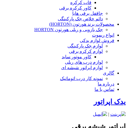
قاب کرکره
کاور کرکره برقی
جاقفل برقی هایا
دائم خلاص جک پارکینگی
محصولات برند هورتون (HORTON)
جک بازویی و ریلی هورتون HORTON
انواع ریموت
فروش لوازم یدکی
لوازم جک پارکینگی
لوازم کرکره برقی
کاور موتور ساید
لوازم درب های ریلی
لوازم اپراتور شیشه ای
گالری
نمونه کار درب اتوماتیک
درباره ما
تماس با ما
یدک اپراتور
|
اپراتور شیشه برقی