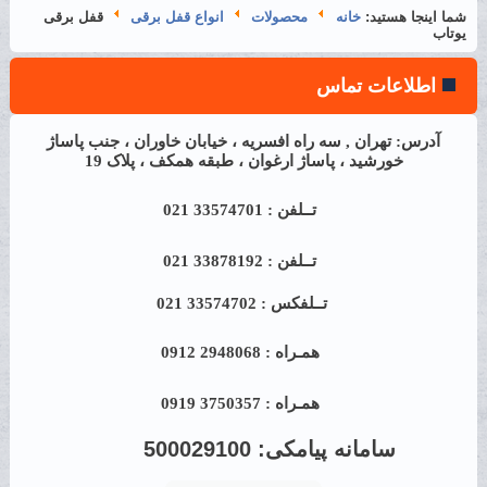
شما اینجا هستید:
خانه
محصولات
انواع قفل برقی
قفل برقی
یوتاب
اطلاعات تماس
آدرس: تهران , سه راه افسریه ، خیابان خاوران ، جنب پاساژ
خورشید ، پاساژ ارغوان ، طبقه همکف ، پلاک 19
تــلفن : 33574701 021
تــلفن : 33878192 021
تــلفکس : 33574702 021
همـراه : 2948068 0912
همـراه : 3750357 0919
سامانه پیامکی:
500029100