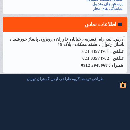
پرسش های متداول
نمایندگی های مجاز
اطلاعات تماس
آدرس: سه راه افسریه ، خیابان خاوران ، روبروی پاساژ خورشید ،
پاساژ ارغوان ، طبقه همکف ، پلاک 19
تــلفن : 33574701 021
تــلفن : 33574702 021
همـراه : 2948068 0912
طراحی توسط گروه طراحی ایمن گستران تهران