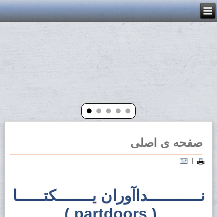
صفحه ی اصلی
|
نــــــــــــداآوران یــــــــکتــــــا
( partdoors )