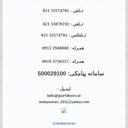
تــلفن : 33574701 021
تــلفن : 33878192 021
تــلفکس : 33574702 021
همـراه : 2948068 0912
همـراه : 3750357 0919
سامانه پیامکی:
500029100
ایمـیل :
info@partdoors.ir
nedaavaran_2011@yahoo.com
@nedaavaran