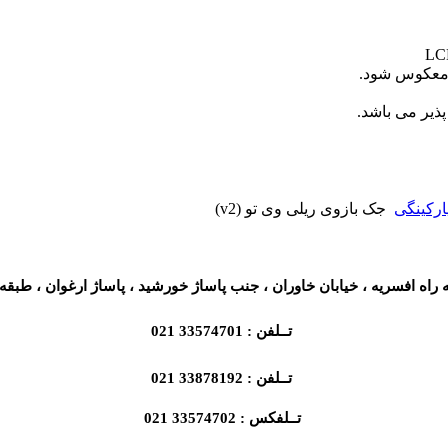
معکوس شود.
یر می باشد.
ارکینگی
جک بازوی ریلی وی تو (v2)
راه افسریه ، خیابان خاوران ، جنب پاساژ خورشید ، پاساژ ارغوان ، طبقه ه
تــلفن : 33574701 021
تــلفن : 33878192 021
تــلفکس : 33574702 021