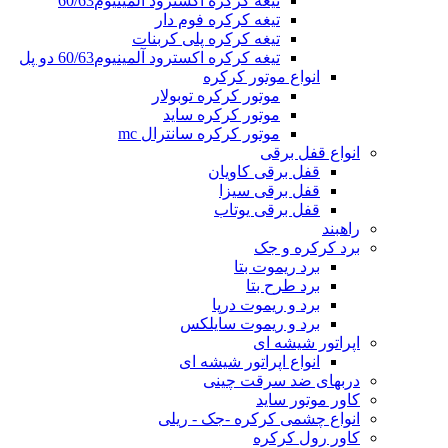
تیغه کرکره اکسترود آلمینیوم60/63
تیغه کرکره فوم دار
تیغه کرکره پلی کربنات
تیغه کرکره اکسترود آلمینیوم60/63 دو پل
انواع موتور کرکره
موتور کرکره توبولار
موتور کرکره ساید
موتور کرکره سانترال mc
انواع قفل برقی
قفل برقی کاویان
قفل برقی سیزا
قفل برقی یوتاب
راهبند
برد کرکره و جک
برد ریموت بتا
برد طرح بتا
برد و ریموت درپا
برد و ریموت سایلکس
اپراتور شیشه ای
انواع اپراتور شیشه ای
دربهای ضد سرقت چینی
کاور موتور ساید
انواع چشمی کرکره -جک - ریلی
کاور رول کرکره