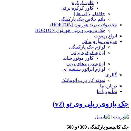
قاب کرکره
کاور کرکره برقی
جاقفل برقی هایا
دائم خلاص جک پارکینگی
محصولات برند هورتون (HORTON)
جک بازویی و ریلی هورتون HORTON
انواع ریموت
فروش لوازم یدکی
لوازم جک پارکینگی
لوازم کرکره برقی
کاور موتور ساید
لوازم درب های ریلی
لوازم اپراتور شیشه ای
گالری
نمونه کار درب اتوماتیک
درباره ما
تماس با ما
جک بازوی ریلی وی تو (v2)
|
جک کالیپسو پارکینگی 300+و 500