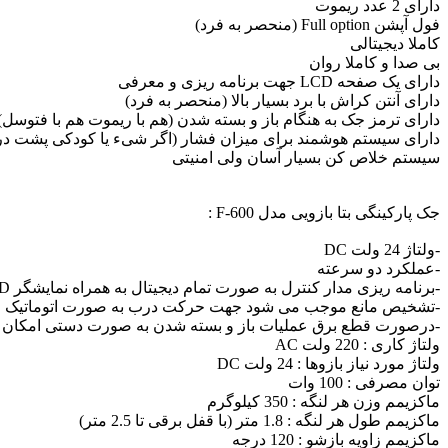
دارای 2 عدد ریموت
فول آپشن Full option (منحصر به فرد)
کاملا دیجیتالی
بی صدا و کاملا روان
دارای یک صفحه LCD جهت برنامه ریزی و معرفی
دارای آنتن کراش با برد بسیار بالا (منحصر به فرد)
دارای ترمز جک به هنگام باز و بسته شدن (هم با ریموت هم با فتوسل)
دارای سیستم هوشمند برای میزان فشار (اگر شیء یا کودکی پشت درب ماند
سیستم خلاص کن بسیار آسان ولی امنیتی
جک پارکینگی بتا بازویی مدل F-600 :
-ولتاژ 24 ولت DC
-عملکرد دو سرعته
-برنامه ریزی مدار کنترل به صورت تمام دیجیتال به همراه نمایشگر LCD
-تشخیص مانع موجب می شود جهت حرکت درب به صورت اتوماتیک 
-درصورت قطع برق عملیات باز و بسته شدن به صورت دستی امکان پذ
ولتاژ کاری : 220 ولت AC
ولتاژ مورد نیاز بازوها : 24 ولت DC
توان مصرفی : 100 وات
ماکزیمم وزن هر لنگه : 350 کیلوگرم
ماکزیمم طول هر لنگه : 1.8 متر (با قفل برقی تا 2.5 متر)
ماکزیمم زاویه بازشو : 120 درجه