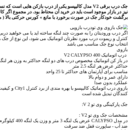
برگشت خودکار جک در صورت برخورد با مانع » کورس حرکتی بالا ( م
درب بازویی
اگر درب ورودیتان را به صورت چند لنگه ساخته اید یا می خواهید درب
کنترل و ریموت درب مورد نظرتان اتوماتیک می شود، این نوع از جک ها
انتخاب نوع جک مناسب می باشد
بازوی
درب اتوماتیک V2 CALYPSO 400
در باز کن اتوماتیک مخصوص درب های دو لنگه حداکثر به وزن هر لنگه 400 کیلو گر
حداکثر عرض هر لنگه 2.5 متر
مناسب برای آپارتمان های حداکثر تا 25 واحد
دارای عمر و دوام بالا
عملکرد بدون صدا
بازوی درب ا
کنندگان تبدیل شده است
جک پارکینگی وی تو 2 V:
مشخصات جک وی تو V2 :
در مدل CALYPSO عرض یک لنگه 3 متر و وزن یک لنگه 400 کیلوگرم را ساپورت میکند .
ضد آب - ساپورت قفل ضد سرقت