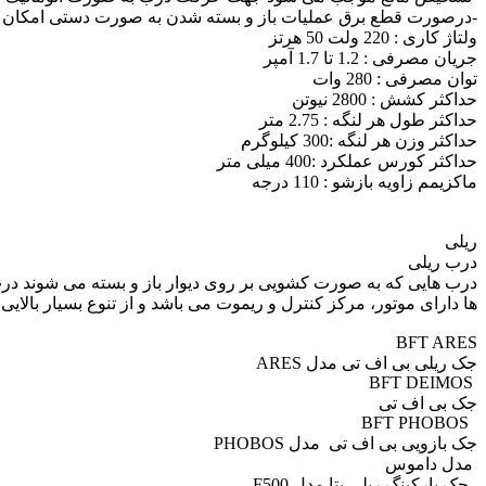
-درصورت قطع برق عملیات باز و بسته شدن به صورت دستی امکان پذ
ولتاژ کاری : 220 ولت 50 هرتز
جریان مصرفی : 1.2 تا 1.7 آمپر
توان مصرفی : 280 وات
حداکثر کشش : 2800 نیوتن
حداکثر طول هر لنگه : 2.75 متر
حداکثر وزن هر لنگه :300 کیلوگرم
حداکثر کورس عملکرد :400 میلی متر
ماکزیمم زاویه بازشو : 110 درجه
ریلی
درب ریلی
درب هایی که به صورت کشویی بر روی دیوار باز و بسته می شوند درب ها
ها دارای موتور، مرکز کنترل و ریموت می باشد و از تنوع بسیار بالایی 
BFT ARES
جک ریلی بی اف تی مدل ARES
BFT DEIMOS
جک بی اف تی
BFT PHOBOS
جک بازویی بی اف تی مدل PHOBOS
مدل داموس
جک پارکینگ ریلی بتا مدل F500