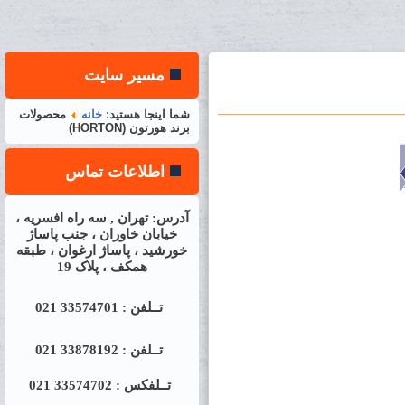
مسیر سایت
شما اینجا هستید:
خانه
محصولات
برند هورتون (HORTON)
اطلاعات تماس
آدرس: تهران , سه راه افسریه ،
خیابان خاوران ، جنب پاساژ
خورشید ، پاساژ ارغوان ، طبقه
همکف ، پلاک 19
تــلفن : 33574701 021
تــلفن : 33878192 021
تــلفکس : 33574702 021