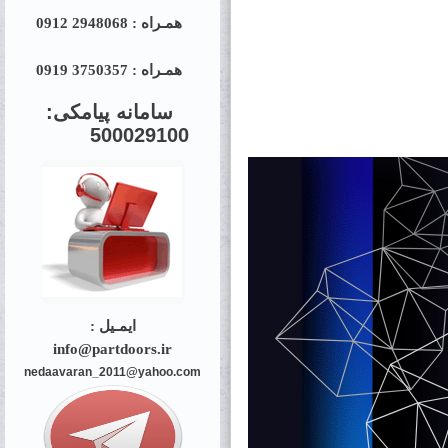
همـراه : 2948068 0912
همـراه : 3750357 0919
سامانه پیامکی:
500029100
ایمـیل :
info@partdoors.ir
nedaavaran_2011@yahoo.com