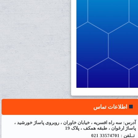
اطلاعات تماس
آدرس: سه راه افسریه ، خیابان خاوران ، روبروی پاساژ خورشید ،
پاساژ ارغوان ، طبقه همکف ، پلاک 19
تــلفن : 33574701 021