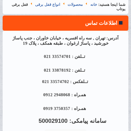
شما اینجا هستید:
خانه
محصولات
انواع قفل برقی
قفل برقی
یوتاب
اطلاعات تماس
آدرس: تهران , سه راه افسریه ، خیابان خاوران ، جنب پاساژ
خورشید ، پاساژ ارغوان ، طبقه همکف ، پلاک 19
تــلفن : 33574701 021
تــلفن : 33878192 021
تــلفکس : 33574702 021
همـراه : 2948068 0912
همـراه : 3750357 0919
سامانه پیامکی:
500029100