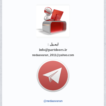
ایمـیل :
info@partdoors.ir
nedaavaran_2011@yahoo.com
@nedaavaran