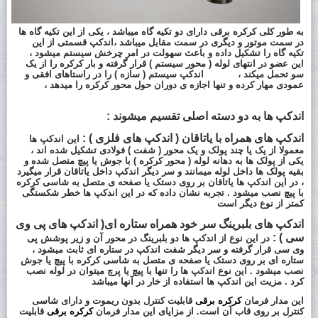
به طور کلی
کرکره برقی
دارای دو تکیه گاه میباشد ، یکی از این تکیه گاه ها
در سمت موتور و دیگری در سمت مقابل میباشد ،ا
ندکپ
قسمتی از این
تکیه گاه را تشکیل داده و باعث سهولت در امر چرخش سیستم میشود ،
این عضو در انتهای لوله ( محور سیستم ) قرار گرفته و بار کرکره را از یک
سو تحمل میکند ،
اندکپ
سیستم ( سازه ) را در راستاهای افقی و
عمودی مهار کرده و تنها اجازه ی دوران حول محور کرکره را میدهد ،
اندکپ ها
به دو دسته اصلی تقسیم میشوند :
اندکپ های همراه با یاتاقان ( اندکپ های فلزی ) :
این اندکپ ها
معمولا از یک یا چند پولک و یک محور ( شفت ) فولادی تشکیل شده اند ،
یکی از پولک ها به دهانه لوله ( محور کرکره ) با جوش یا پیچ متصل شده و
بقیه پولک ها داخل لوله میمانند و سر دیگر اندکپ داخل یاتاقان قرار میگیرد
، در این اندکپ ها یاتاقان بر روی دستک یا صفحه ی متصل به شاسی کرکره
با پیچ نصب میشود . تجربه نشان داده که در این اندکپ ها خطر شکستگی
کمتر از نوع دیگر است
ا
ندکپ های بلبرینگ سر خود همراه ستاره ای
( اندکپ های پی وی
سی ) :
در این نوع از
اندکپ ها
دو بلبرینگ در محور آن و زیر پوشش پی
وی سی قرار گرفته و سر دیگر شفت
اندکپ
در ستاره ای ثابت میشود ،
ستاره ای بر روی دستک یا صفحه ی متصل به شاسی کرکره با پیچ یا جوش
نصب میشود . این نوع
اندکپ
ها را تنها با پیچ یا پرچ میتوان در لوله نصب
کرد . مزیت این
اندکپ ها
استفاده از خار در
آنها میباشد
این مدار فرمان
کرکره برقی
قابلیت کنترل بدون ریموت و دارای شاسی
کنترل بر روی قاب آن است. از مزایای این مدار فرمان
کرکره برقی
قابلیت