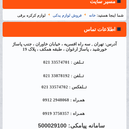
مسیر سایت
شما اینجا هستید:
خانه
فروش لوازم یدکی
لوازم کرکره برقی
اطلاعات تماس
آدرس: تهران , سه راه افسریه ، خیابان خاوران ، جنب پاساژ
خورشید ، پاساژ ارغوان ، طبقه همکف ، پلاک 19
تــلفن : 33574701 021
تــلفن : 33878192 021
تــلفکس : 33574702 021
همـراه : 2948068 0912
همـراه : 3750357 0919
سامانه پیامکی:
500029100