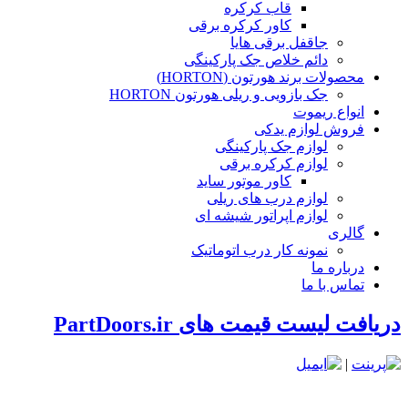
قاب کرکره
کاور کرکره برقی
جاقفل برقی هایا
دائم خلاص جک پارکینگی
محصولات برند هورتون (HORTON)
جک بازویی و ریلی هورتون HORTON
انواع ریموت
فروش لوازم یدکی
لوازم جک پارکینگی
لوازم کرکره برقی
کاور موتور ساید
لوازم درب های ریلی
لوازم اپراتور شیشه ای
گالری
نمونه کار درب اتوماتیک
درباره ما
تماس با ما
دریافت لیست قیمت های PartDoors.ir
|