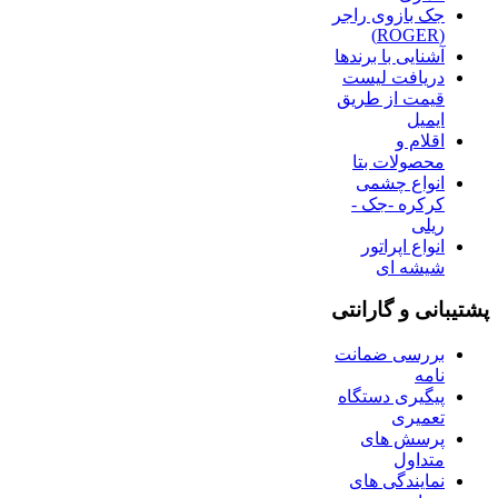
جک بازوی راجر
(ROGER)
آشنایی با برندها
دریافت لیست
قیمت از طریق
ایمیل
اقلام و
محصولات بتا
انواع چشمی
کرکره -جک -
ریلی
انواع اپراتور
شیشه ای
پشتیبانی و گارانتی
بررسی ضمانت
نامه
پیگیری دستگاه
تعمیری
پرسش های
متداول
نمایندگی های