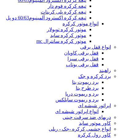
تیغه کرکره اکسترود آلمینیوم60/63
تیغه کرکره فوم دار
تیغه کرکره پلی کربنات
تیغه کرکره اکسترود آلمینیوم60/63 دو پل
انواع موتور کرکره
موتور کرکره توبولار
موتور کرکره ساید
موتور کرکره سانترال mc
انواع قفل برقی
قفل برقی کاویان
قفل برقی سیزا
قفل برقی یوتاب
راهبند
برد کرکره و جک
برد ریموت بتا
برد طرح بتا
برد و ریموت درپا
برد و ریموت سایلکس
اپراتور شیشه ای
انواع اپراتور شیشه ای
دربهای ضد سرقت چینی
کاور موتور ساید
انواع چشمی کرکره -جک - ریلی
کاور رول کرکره