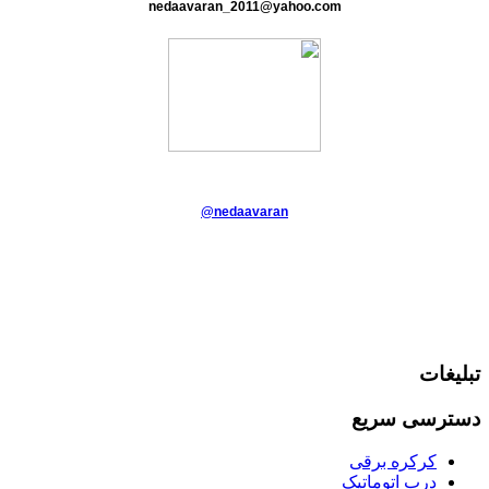
nedaavaran_2011@yahoo.com
@nedaavaran
تبلیغات
دسترسی سریع
کرکره برقی
درب اتوماتیک