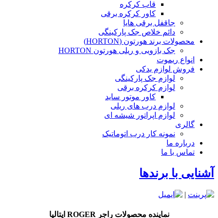
قاب کرکره
کاور کرکره برقی
جاقفل برقی هایا
دائم خلاص جک پارکینگی
محصولات برند هورتون (HORTON)
جک بازویی و ریلی هورتون HORTON
انواع ریموت
فروش لوازم یدکی
لوازم جک پارکینگی
لوازم کرکره برقی
کاور موتور ساید
لوازم درب های ریلی
لوازم اپراتور شیشه ای
گالری
نمونه کار درب اتوماتیک
درباره ما
تماس با ما
آشنایی با برندها
|
نماینده محصولات راجر ROGER ایتالیا