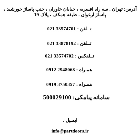
آدرس: تهران , سه راه افسریه ، خیابان خاوران ، جنب پاساژ خورشید ،
پاساژ ارغوان ، طبقه همکف ، پلاک 19
تــلفن : 33574701 021
تــلفن : 33878192 021
تــلفکس : 33574702 021
همـراه : 2948068 0912
همـراه : 3750357 0919
سامانه پیامکی:
500029100
ایمـیل :
info@partdoors.ir