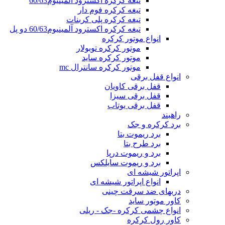
تیغه کرکره اکسترود آلمینیوم60/63
تیغه کرکره فوم دار
تیغه کرکره پلی کربنات
تیغه کرکره اکسترود آلمینیوم60/63 دو پل
انواع موتور کرکره
موتور کرکره توبولار
موتور کرکره ساید
موتور کرکره سانترال mc
انواع قفل برقی
قفل برقی کاویان
قفل برقی سیزا
قفل برقی یوتاب
راهبند
برد کرکره و جک
برد ریموت بتا
برد طرح بتا
برد و ریموت درپا
برد و ریموت سایلکس
اپراتور شیشه ای
انواع اپراتور شیشه ای
دربهای ضد سرقت چینی
کاور موتور ساید
انواع چشمی کرکره -جک - ریلی
کاور رول کرکره