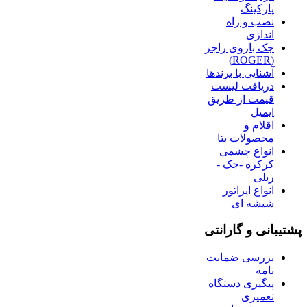
پارکینگ
نصب و راه
اندازی
جک بازوی راجر
(ROGER)
آشنایی با برندها
دریافت لیست
قیمت از طریق
ایمیل
اقلام و
محصولات بتا
انواع چشمی
کرکره -جک -
ریلی
انواع اپراتور
شیشه ای
پشتیبانی و گارانتی
بررسی ضمانت
نامه
پیگیری دستگاه
تعمیری