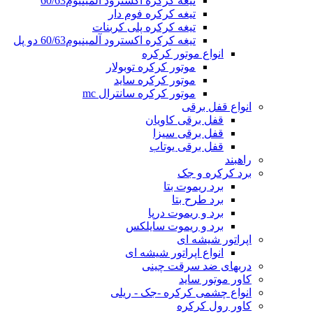
تیغه کرکره اکسترود آلمینیوم60/63
تیغه کرکره فوم دار
تیغه کرکره پلی کربنات
تیغه کرکره اکسترود آلمینیوم60/63 دو پل
انواع موتور کرکره
موتور کرکره توبولار
موتور کرکره ساید
موتور کرکره سانترال mc
انواع قفل برقی
قفل برقی کاویان
قفل برقی سیزا
قفل برقی یوتاب
راهبند
برد کرکره و جک
برد ریموت بتا
برد طرح بتا
برد و ریموت درپا
برد و ریموت سایلکس
اپراتور شیشه ای
انواع اپراتور شیشه ای
دربهای ضد سرقت چینی
کاور موتور ساید
انواع چشمی کرکره -جک - ریلی
کاور رول کرکره