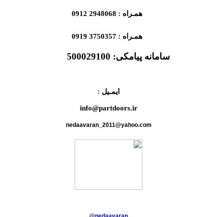
همـراه : 2948068 0912
همـراه : 3750357 0919
سامانه پیامکی:
500029100
ایمـیل :
info@partdoors.ir
nedaavaran_2011@yahoo.com
@nedaavaran