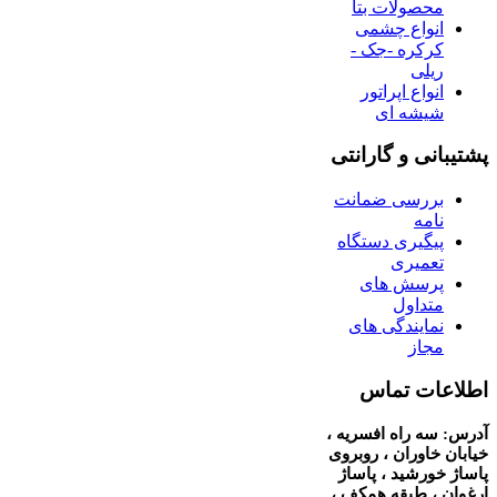
محصولات بتا
انواع چشمی
کرکره -جک -
ریلی
انواع اپراتور
شیشه ای
پشتیبانی و گارانتی
بررسی ضمانت
نامه
پیگیری دستگاه
تعمیری
پرسش های
متداول
نمایندگی های
مجاز
اطلاعات تماس
آدرس: سه راه افسریه ،
خیابان خاوران ، روبروی
پاساژ خورشید ، پاساژ
ارغوان ، طبقه همکف ،