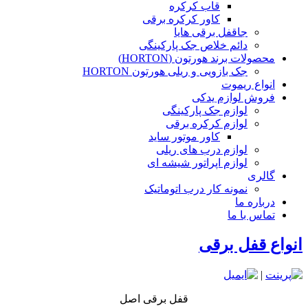
قاب کرکره
کاور کرکره برقی
جاقفل برقی هایا
دائم خلاص جک پارکینگی
محصولات برند هورتون (HORTON)
جک بازویی و ریلی هورتون HORTON
انواع ریموت
فروش لوازم یدکی
لوازم جک پارکینگی
لوازم کرکره برقی
کاور موتور ساید
لوازم درب های ریلی
لوازم اپراتور شیشه ای
گالری
نمونه کار درب اتوماتیک
درباره ما
تماس با ما
انواع قفل برقی
|
قفل برقی اصل