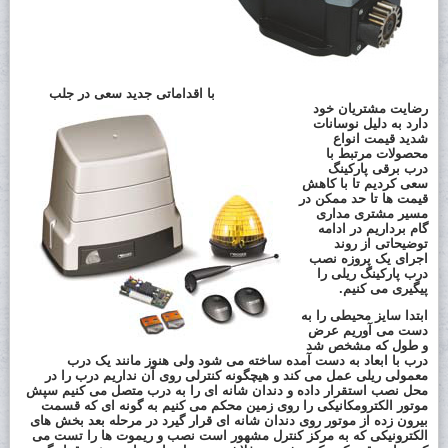
با اقداماتی جدید سعی در جلب
رضایت مشتریان خود
دارد به دلیل نوسانات
شدید قیمت انواع
محصولات مرتبط با
درب برقی پارکینگ
سعی کردیم تا با کاهش
قیمت ها تا حد ممکن در
مسیر مشتری مداری
گام برداریم در ادامه
توضیحاتی از روند
اجرای یک پروزه نصب
درب پارکینگ ریلی را
پیگیری می کنیم.
ابتدا سایز محیطی را به
دست می آوریم عرض
و طول که مشخص شد
درب با ابعاد به دست آمده ساخته می شود ولی هنوز مانند یک درب
معمولی ریلی عمل می کند و هیچگونه کنترلی روی آن نداریم درب را در
محل نصب استقرار داده و دندان شانه ای را به درب متصل می کنیم سپش
موتور الکترومکانیکی را روی زمین محکم می کنیم به گونه ای که قسمت
بیرون زده از موتور روی دندان شانه ای قرار گیرد در مرحله بعد بخش های
الکترونیکی که به مرکز کنترل مشهور است نصب و ریموت ها را تست می