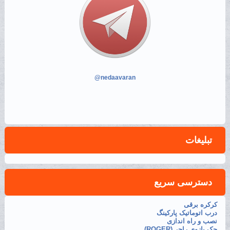
@nedaavaran
تبلیغات
دسترسی سریع
کرکره برقی
درب اتوماتیک پارکینگ
نصب و راه اندازی
جک بازوی راجر (ROGER)