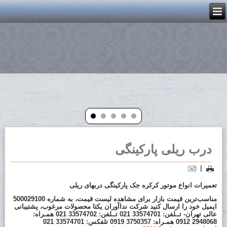
درب ریلی پارکینگی
|
تعمیرات انواع موتور کرکره جک پارکینگی دربهای ریلی
مناسب‌ترین قیمت بازار برای مشاهده لیست قیمت، به شماره 500029100
ایمیل خود را ارسال کنید شرکت نداآوران یکتا محصولات مرغوب، پشتیبانی
عالی تهران- تــلفن: 33574701 021 تــلفن: 33574702 021 همـراه:
2948068 0912 همـراه: 3750357 0919 تلفکس: 33574701 021