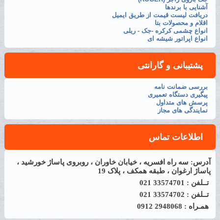
آشنایی با برندها
دریافت لیست قیمت از طریق ایمیل
اقلام و محصولات بتا
انواع چشمی کرکره -جک - ریلی
انواع اپراتور شیشه ای
پشتیبانی و گارانتی
بررسی ضمانت نامه
پیگیری دستگاه تعمیری
پرسش های متداول
نمایندگی های مجاز
اطلاعات تماس
آدرس: سه راه افسریه ، خیابان خاوران ، روبروی پاساژ خورشید ،
پاساژ ارغوان ، طبقه همکف ، پلاک 19
تــلفن : 33574701 021
تــلفن : 33574702 021
همـراه : 2948068 0912