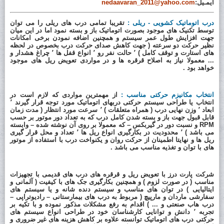
ایمـیل:
nedaavaran_2011@yahoo.com
درب اتوماتیک کشویی - ریلی :
تقریبا تمامی درب های ریلی را می توان
توسط تکنیک های موجود بصورت اتوماتیک باز و بسته نمود اما در این میان
جهت افزایش طول عمر سیستم و همچنین اضافه نمودن برخی امکانات
نظیر حرکت دو سرعته ( جهت کاهش صدای حرکت درب بخصوص در لحظه
های استارت و توقف کامل ) ٬ حالت نفر رو ٬ انواع قفل ها ٬ چراغ هشدار و
... معمولا نیاز به اصلاح قرقره ها و در مواردی تعویض ریل های موجود
خواهد بود .
انتخاب مکانیزم حرکتی مناسب :
از مهمترین مواردی که لازم است در
انتخاب یا طراحی سیستم حرکتی دربهای اتوماتیک مورد توجه قرار گیرند ٬
ابعاد ٬ وزن نهایی درب ( همراه متعلقات ) ٬ سرعت مورد انتظار ( مدت زمان
قابل قبول جهت باز و بسته شدن کامل درب که به تعداد دور موتور بر حسب
RPM
و نسبت دور در گیربکس – که معمولا بر روی آن نوشته شده – وابسته
می باشد ) ٬ محدودیت در بکارگیری انواع ریل ها ٬ تعداد و محل قرار گیری
ریل ها و نهایتا اطمینان از حرکت روان و یکنواخت درب با استفاده از موتور
های با توان و تغذیه مناسب می باشد .
شرکت پارت درز
با تعویض ریل و قرقره های درب های قدیمی با تجهیزات
مناسب ( در صورت لزوم ) و همچنین بکارگیری جک های با کیفیت ( آلمانی و
ایتالیایی ) در توان های مناسب و سیستم دنده شانه و یا سیستم های
سفارشی ماردان و مارپیچ ( مربوط به درب های بیمارستانی – رادیوتراپی –
درب هاب صنعتی و ... ) اقدام به رفع مشکلات مذکور نموده و با تکیه بر
تجربه ٬ دانش و توانایی کارشناسان خود در طراحی انواع سیستم های
حرکتی درب های اتوماتیک توانسته علاوه بر کاهش هزینه های غیر ضروری و