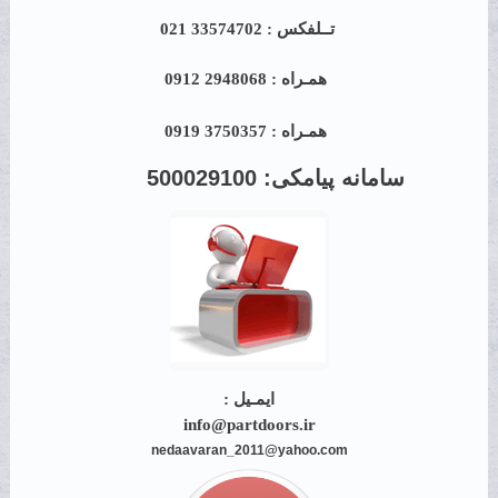
تــلفکس : 33574702 021
همـراه : 2948068 0912
همـراه : 3750357 0919
سامانه پیامکی:
500029100
ایمـیل :
info@partdoors.ir
nedaavaran_2011@yahoo.com