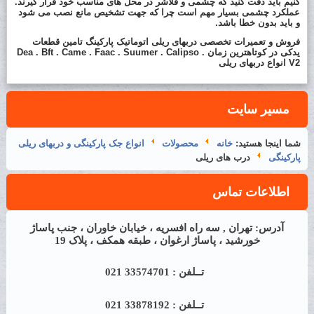
کنیم باید دقت کنید که چشمی و فلاشر در محل های مناسب خود قرار گیرند.
عملکرد چشمی بسیار مهم است چرا که جهت تشخیص مانع نصب می شود
و باید بدون خطا باشد.
فروش و تعمیرات تخصصی دربهای ریلی اتوماتیک پارکینگ تامین قطعات
یدکی در کوتاهترین زمان Dea . Bft . Came . Faac . Suumer . Calipso .
V2 انواع دربهای ریلی
مسیر سایت
شما اینجا هستید:
خانه
محصولات
انواع جک پارکینگی و دربهای ریلی
پارکینگی
درب های ریلی
اطلاعات تماس
آدرس: تهران , سه راه افسریه ، خیابان خاوران ، جنب پاساژ
خورشید ، پاساژ ارغوان ، طبقه همکف ، پلاک 19
تــلفن : 33574701 021
تــلفن : 33878192 021