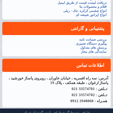
دریافت لیست قیمت از طریق ایمیل
اقلام و محصولات بتا
انواع چشمی کرکره -جک - ریلی
انواع اپراتور شیشه ای
پشتیبانی و گارانتی
بررسی ضمانت نامه
پیگیری دستگاه تعمیری
پرسش های متداول
نمایندگی های مجاز
اطلاعات تماس
آدرس: سه راه افسریه ، خیابان خاوران ، روبروی پاساژ خورشید ،
پاساژ ارغوان ، طبقه همکف ، پلاک 19
تــلفن : 33574701 021
تــلفن : 33574702 021
همـراه : 2948068 0912
طراحی توسط گروه طراحی ایمن گستران تهران