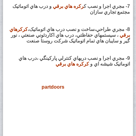
7- مجري اجرا و نصب ک
رکره هاي برقي
و درب هاي اتوماتيک
مجتمع تجاري سازان
8- مجري طراحي،ساخت و نصب درب هاي اتوماتيک،
کرکرهاي
برقي
، سيستمهاي حفاظتي، درب هاي اکاردئوني صنعتي ، نور
گير و سايبان هاي تمام اتوماتيک شرکت روستا صنعت
9- مجري اجرا و نصب دربهاي کنترلي پارکينگي ،درب هاي
اتوماتيک شيشه اي و
کرکره هاي برقي
partdoors