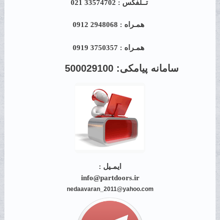
تــلفکس : 33574702 021
همـراه : 2948068 0912
همـراه : 3750357 0919
سامانه پیامکی:
500029100
ایمـیل :
info@partdoors.ir
nedaavaran_2011@yahoo.com