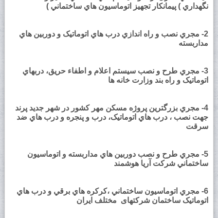
نگهداري ) پيمانکار تجهيز اتوماسيون هاي ساختماني )
2- مجري نصب و راه اندازي درب هاي اتوماتيک و دوربين هاي
مداربسته
3- مجري طرح و نصب سيستم اعلام و اطفاء حريق، دربهاي
اتوماتيک و راه بند وزارت خانه ها
4- مجري بزرگترين پروژه مسکن مهر کشور در شهر جديد پرند
جهت نصب ، درب هاي اتوماتيک، درب و پنجره و درب هاي ضد
سرقت
5- مجري طرح و نصب دوربين هاي مداربسته و اتوماسيون
ساختماني شرکت آريا هوشمند
6- مجري اتوماسيون ساختماني ،کرکره هاي برقي و درب هاي
اتوماتيک ساختمان شرکتهای مختلف ايران