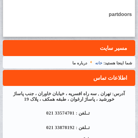
partdoors
مسیر سایت
شما اینجا هستید:
خانه
درباره ما
اطلاعات تماس
آدرس: تهران , سه راه افسریه ، خیابان خاوران ، جنب پاساژ
خورشید ، پاساژ ارغوان ، طبقه همکف ، پلاک 19
تــلفن : 33574701 021
تــلفن : 33878192 021