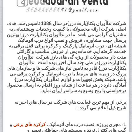
شرکت
نداآوران یکتا{پارت درز}
در سال 1388 تاسیس شد. هدف
اصلی شرکت ارائه محصولاتی با کیفیت وخدمات وپپشتیبانی به
مشتریان گرامی می باشد. ما در
نداآوران یکتا{پارت درز}
بهترین
پرسنل جهت مشاوره ، فروش و نصب انواع درب اتوماتیک
شیشه ای ، درب اتوماتیک پارکینگ و کرکره برقی قفل برقی به
خدمت گرفته ایم. خدمات پس از فروش مناسب و گارانتی
مدت دار محصولات از ویژه گی های بارز شرکت
نداآوران
یکتا{پارت درز}
در طی چند سال اخیر بوده است.
نداآوران
یکتا{پارت درز}
قادر به تامین نیاز های شرکت ها و سازمان های
بزرگ در زمینه های مرتبط با درب اتوماتیک و کرکره برقی می
باشد. شبکه پخش تجهیزات و لوازم
نداآوران یکتا{پارت درز}
آمادگی دارد در هر ساعت از شبانه روز اقدام به ارسال محصول
درخواستی با رنج وسیع به سراسر ایران نماید.
برخي از مهم ترين فعاليت هاي شرکت در سال هاي اخير به
شرح ذيل اعلام مي گردد :
1- مجري پروژه، نصب درب هاي اتوماتيک،
کرکره هاي برقي
و
گيت هاي کنترل تردد و سيستم هاي حفاظتي تعمير و