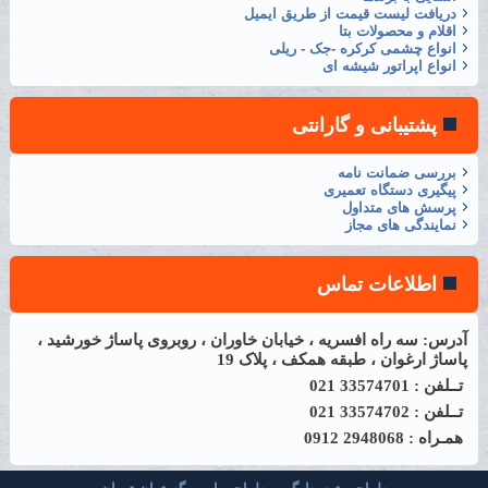
دریافت لیست قیمت از طریق ایمیل
اقلام و محصولات بتا
انواع چشمی کرکره -جک - ریلی
انواع اپراتور شیشه ای
پشتیبانی و گارانتی
بررسی ضمانت نامه
پیگیری دستگاه تعمیری
پرسش های متداول
نمایندگی های مجاز
اطلاعات تماس
آدرس: سه راه افسریه ، خیابان خاوران ، روبروی پاساژ خورشید ،
پاساژ ارغوان ، طبقه همکف ، پلاک 19
تــلفن : 33574701 021
تــلفن : 33574702 021
همـراه : 2948068 0912