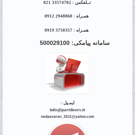
تــلفکس : 33574702 021
همـراه : 2948068 0912
همـراه : 3750357 0919
سامانه پیامکی:
500029100
ایمـیل :
info@partdoors.ir
nedaavaran_2011@yahoo.com