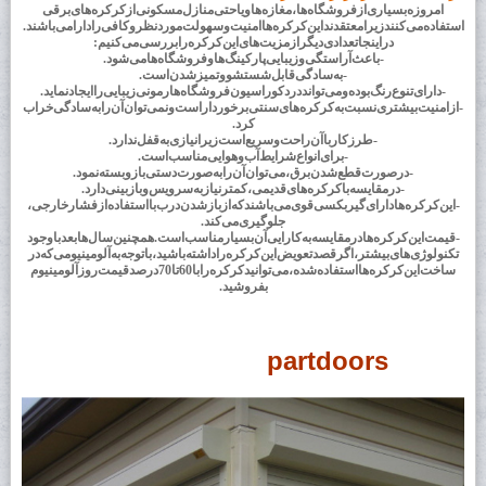
امروزه بسیاری از فروشگاه ها، مغازه ها و یا حتی منازل مسکونی از کرکره های برقی
استفاده می کنند زیرا معتقدند این کرکره ها امنیت و سهولت مورد نظر و کافی را دارا می باشند.
در اینجا تعدادی دیگر از مزیت های این کرکره را بررسی می کنیم :
- باعث آراستگی و زیبایی پارکینگ ها و فروشگاه ها می شود.
- به سادگی قابل شستشو و تمیز شدن است.
- دارای تنوع رنگ بوده و می تواند در دکوراسیون فروشگاه هارمونی زیبایی را ایجاد نماید.
- از امنیت بیشتری نسبت به کرکره های سنتی برخوردار است و نمی توان آن را به سادگی خراب
کرد.
- طرز کار با آن راحت و سریع است زیرا نیازی به قفل ندارد.
- برای انواع شرایط آب و هوایی مناسب است.
- در صورت قطع شدن برق ، می توان آن را به صورت دستی باز و بسته نمود.
- در مقایسه با کرکره های قدیمی، کمتر نیاز به سرویس و بازبینی دارد.
- این کرکره ها دارای گیربکسی قوی می باشند که از باز شدن درب با استفاده از فشار خارجی،
جلوگیری می کند.
- قیمت این کرکره ها در مقایسه به کارایی آن بسیار مناسب است. همچنین سال ها بعد با وجود
تکنولوژی های بیشتر، اگر قصد تعویض این کرکره را داشته باشید ، با توجه به آلومینیومی که در
ساخت این کرکره ها استفاده شده ، می توانید کرکره را با 60 تا 70 درصد قیمت روز آلومینیوم
بفروشید.
partdoors