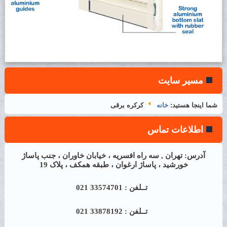
مسیر سایت
شما اینجا هستید:
خانه
کرکره برقی
اطلاعات تماس
آدرس: تهران , سه راه افسریه ، خیابان خاوران ، جنب پاساژ
خورشید ، پاساژ ارغوان ، طبقه همکف ، پلاک 19
تــلفن : 33574701 021
تــلفن : 33878192 021