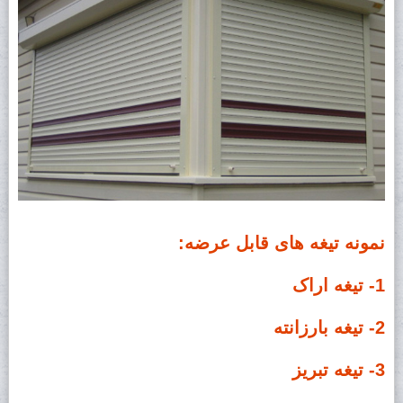
نمونه تیغه های قابل عرضه:
1- تیغه اراک
2- تیغه بارزانته
3- تیغه تبریز