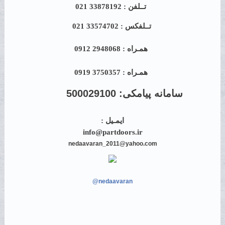
تــلفن : 33878192 021
تــلفکس : 33574702 021
همـراه : 2948068 0912
همـراه : 3750357 0919
سامانه پیامکی:
500029100
ایمـیل :
info@partdoors.ir
nedaavaran_2011@yahoo.com
@nedaavaran