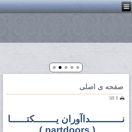
صفحه ی اصلی
|
نــــــــــــداآوران یــــــــکتــــــا
( partdoors )